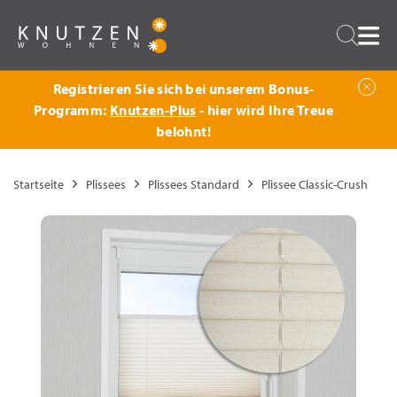
Zurück
Suche
Registrieren Sie sich bei unserem Bonus-
Programm:
Knutzen-Plus
- hier wird Ihre Treue
belohnt!
Startseite
Plissees
Plissees Standard
Plissee Classic-Crush