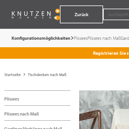
Zurück
Konfigurationsmöglichkeiten
Plissees
Plissees nach Maß
Gar
Registrieren Sie
Startseite
Tischdecken nach Maß
Plissees
Plissees nach Maß
Gardinen/Vorhänge nach Maß