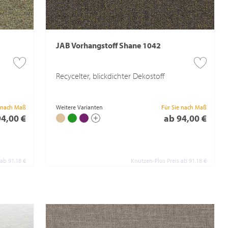
JAB Vorhangstoff Shane 1042
Recycelter, blickdichter Dekostoff
e nach Maß
Weitere Varianten
Für Sie nach Maß
94,00 €
ab 94,00 €
 ab 91,18 €
Knutzen-Plus Preis ab 91,18 €