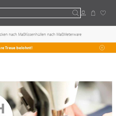
Kundenkonto
Warenkorb
Favoriten
Suchen
ecken nach Maß
Kissenhüllen nach Maß
Meterware
hre Treue belohnt!