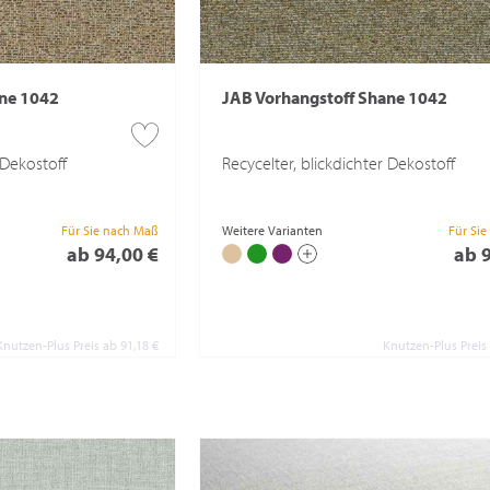
ane 1042
JAB Vorhangstoff Shane 1042
 Dekostoff
Recycelter, blickdichter Dekostoff
Für Sie nach Maß
Weitere Varianten
Für Si
ab 94,00 €
ab 
Knutzen-Plus Preis ab 91,18 €
Knutzen-Plus Preis