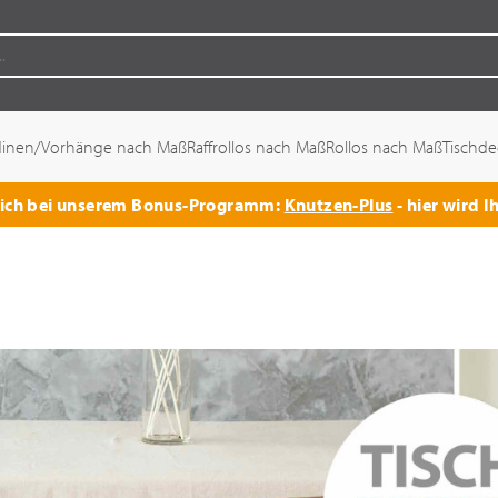
dinen/Vorhänge nach Maß
Raffrollos nach Maß
Rollos nach Maß
Tischd
 sich bei unserem Bonus-Programm:
Knutzen-Plus
- hier wird I