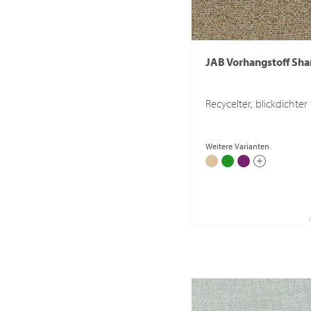
JAB Vorhangstoff Sh
Recycelter, blickdichter
Weitere Varianten