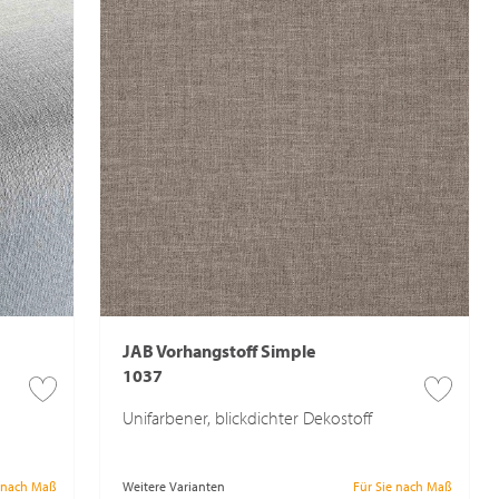
JAB Vorhangstoff Simple
1037
Unifarbener, blickdichter Dekostoff
e nach Maß
Weitere Varianten
Für Sie nach Maß