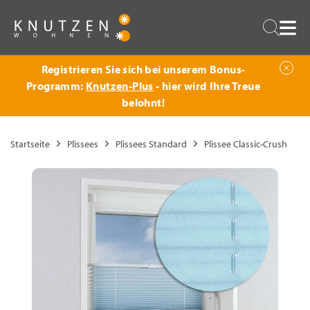
Zurück
Suche
Registrieren Sie sich bei unserem Bonus-
Programm:
Knutzen-Plus
- hier wird Ihre Treue
belohnt!
Startseite
Plissees
Plissees Standard
Plissee Classic-Crush