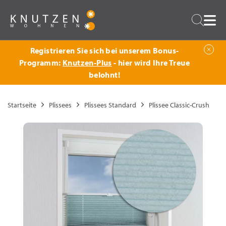
Zurück
Suche
Registrieren Sie sich bei unserem Bonus-
Programm:
Knutzen-Plus
- hier wird Ihre Treue
belohnt!
Startseite
Plissees
Plissees Standard
Plissee Classic-Crush