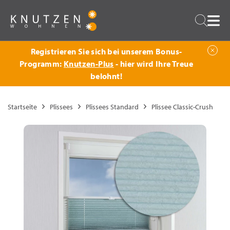
Zurück
Suche
Registrieren Sie sich bei unserem Bonus-
Programm:
Knutzen-Plus
- hier wird Ihre Treue
belohnt!
Startseite
Plissees
Plissees Standard
Plissee Classic-Crush