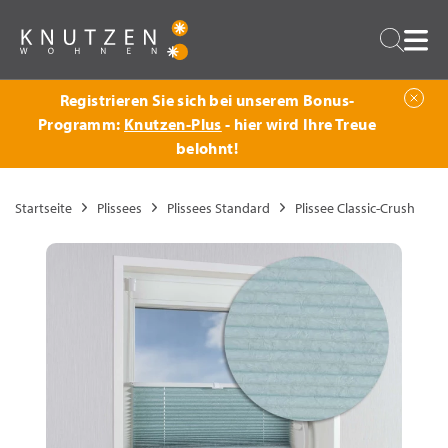
Zurück
Suche
Registrieren Sie sich bei unserem Bonus-
Programm:
Knutzen-Plus
- hier wird Ihre Treue
belohnt!
Startseite
Plissees
Plissees Standard
Plissee Classic-Crush