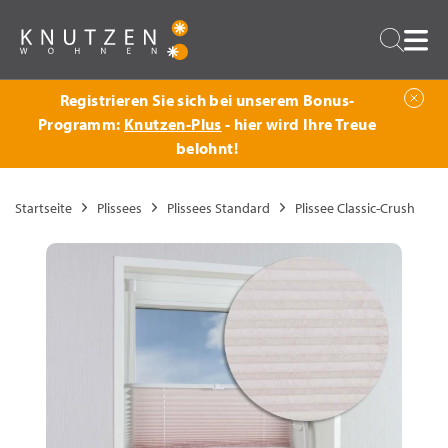
Zurück
Suche
Registrieren Sie sich bei unserem Bonus-
Programm:
Knutzen-Plus
- hier wird Ihre Treue
belohnt!
Startseite
Plissees
Plissees Standard
Plissee Classic-Crush