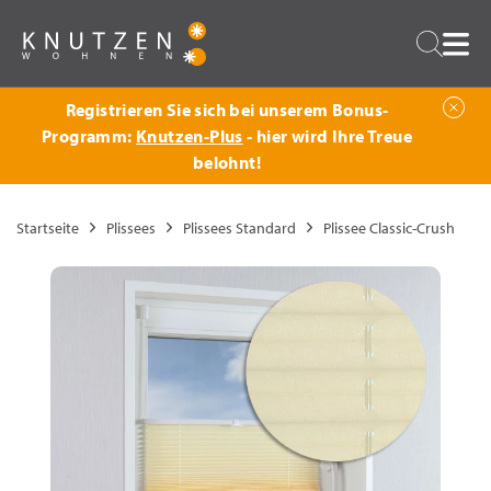
Zurück
Suche
Registrieren Sie sich bei unserem Bonus-
Programm:
Knutzen-Plus
- hier wird Ihre Treue
belohnt!
Startseite
Plissees
Plissees Standard
Plissee Classic-Crush