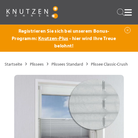
Zurück
Suche
Registrieren Sie sich bei unserem Bonus-
Programm:
Knutzen-Plus
- hier wird Ihre Treue
belohnt!
Startseite
Plissees
Plissees Standard
Plissee Classic-Crush