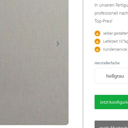
In unseren Fertig
professionell nac
Top-Preis!
selber gestalte
Lieferzeit 10 Ta
Kundenservice: 
Herstellerfarbe
hellgrau
Jetzt konfigur
gratis Muster b