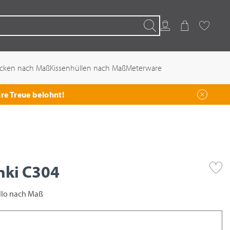
Kundenkonto
Warenkorb
Favoriten
Suchen
ecken nach Maß
Kissenhüllen nach Maß
Meterware
hre Treue belohnt!
inki C304
ollo nach Maß