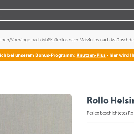
dinen/Vorhänge nach Maß
Raffrollos nach Maß
Rollos nach Maß
Tischd
 sich bei unserem Bonus-Programm:
Knutzen-Plus
- hier wird I
Rollo Hels
Perlex beschichtetes R