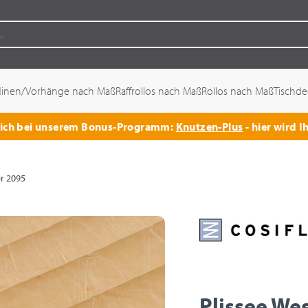
dinen/Vorhänge nach Maß
Raffrollos nach Maß
Rollos nach Maß
Tischd
 sich bei unserem Bonus-Programm:
Knutzen-Plus
- hier wird I
er 2095
Plissee We