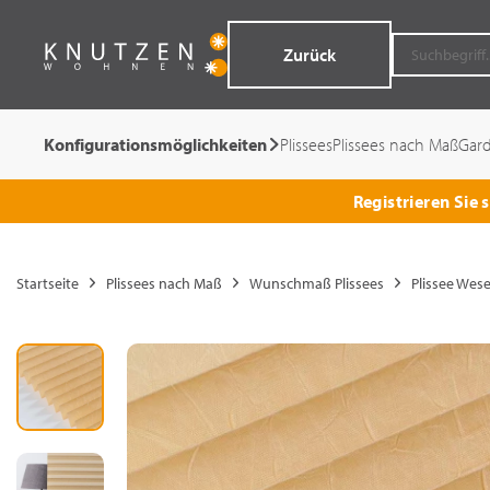
Zurück
Konfigurationsmöglichkeiten
Plissees
Plissees nach Maß
Gar
Registrieren Sie
Startseite
Plissees nach Maß
Wunschmaß Plissees
Plissee Wes