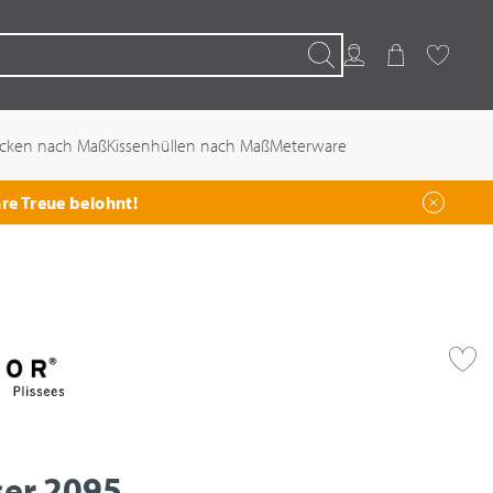
Kundenkonto
Warenkorb
Favoriten
Suchen
ecken nach Maß
Kissenhüllen nach Maß
Meterware
hre Treue belohnt!
ser 2095