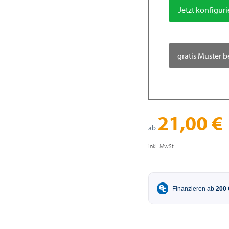
Jetzt konfigur
gratis Muster b
21,00 €
ab
inkl. MwSt.