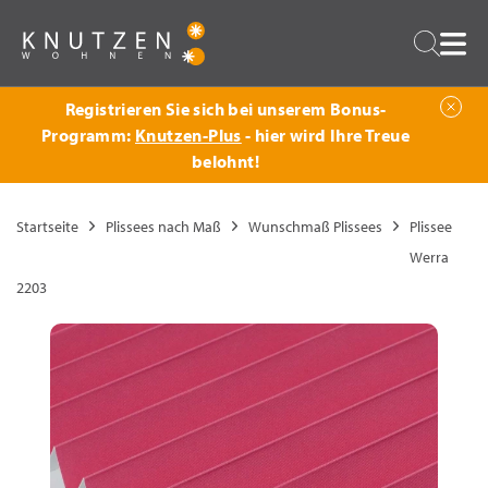
Zurück
Suche
Registrieren Sie sich bei unserem Bonus-
Programm:
Knutzen-Plus
- hier wird Ihre Treue
belohnt!
Startseite
Plissees nach Maß
Wunschmaß Plissees
Plissee
Werra
2203