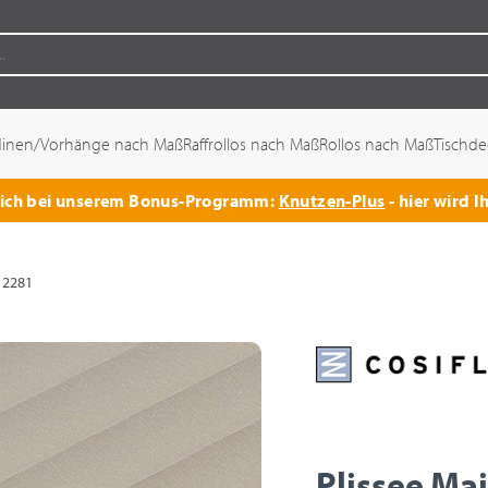
dinen/Vorhänge nach Maß
Raffrollos nach Maß
Rollos nach Maß
Tischd
 sich bei unserem Bonus-Programm:
Knutzen-Plus
- hier wird I
 2281
Plissee Ma