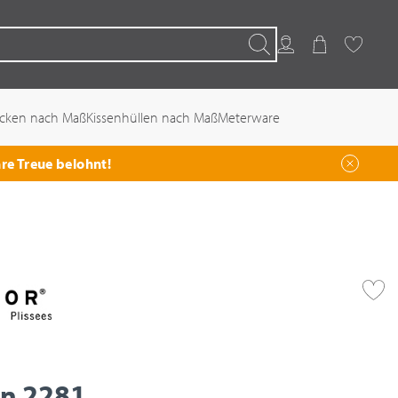
Kundenkonto
Warenkorb
Favoriten
Suchen
ecken nach Maß
Kissenhüllen nach Maß
Meterware
hre Treue belohnt!
in 2281