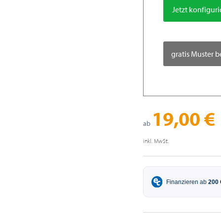
Jetzt konfigur
gratis Muster b
19,00 €
ab
inkl. MwSt.