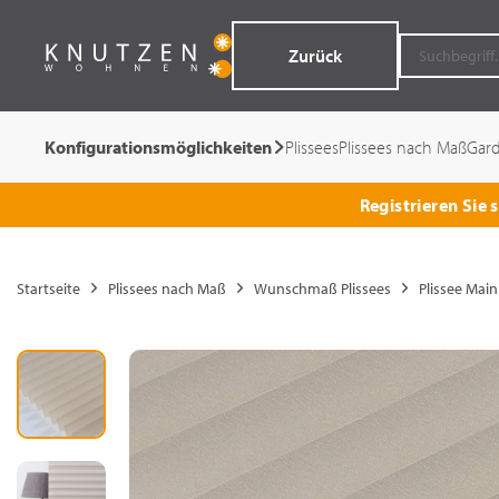
Zurück
Konfigurationsmöglichkeiten
Plissees
Plissees nach Maß
Gar
Registrieren Sie
Startseite
Plissees nach Maß
Wunschmaß Plissees
Plissee Main