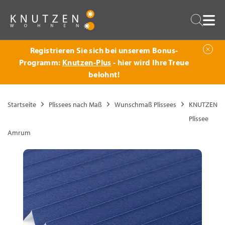
Zurück
Suche
Registrieren Sie sich bei unserem Bonus-
Programm:
Knutzen-Plus
- hier wird Ihre Treue
belohnt!
Startseite
Plissees nach Maß
Wunschmaß Plissees
KNUTZEN
Plissee
Amrum