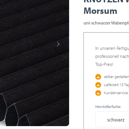
Morsum
uni-schwarzer Wabenpli
In unseren Fertig
professionell nac
Top-Preis!
selber gestalte
Lieferzeit 15 Ta
Kundenservice: 
Herstellerfarbe
schwarz