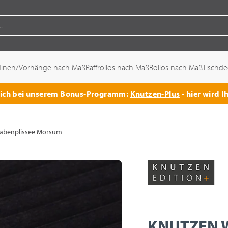
dinen/Vorhänge nach Maß
Raffrollos nach Maß
Rollos nach Maß
Tischd
 sich bei unserem Bonus-Programm:
Knutzen-Plus
- hier wird I
benplissee Morsum
KNUTZEN W