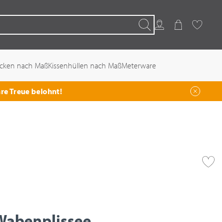
Kundenkonto
Warenkorb
Favoriten
Suchen
ecken nach Maß
Kissenhüllen nach Maß
Meterware
hre Treue belohnt!
abenplissee