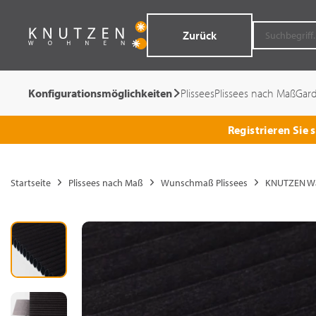
Zurück
Konfigurationsmöglichkeiten
Plissees
Plissees nach Maß
Gar
Registrieren Sie
Startseite
Plissees nach Maß
Wunschmaß Plissees
KNUTZEN Wa