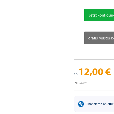
Jetzt konfigur
gratis Muster b
12,00 €
ab
inkl. MwSt.