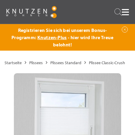
Zurück
Suche
Registrieren Sie sich bei unserem Bonus-
Programm:
Knutzen-Plus
- hier wird Ihre Treue
belohnt!
Startseite
Plissees
Plissees Standard
Plissee Classic-Crush