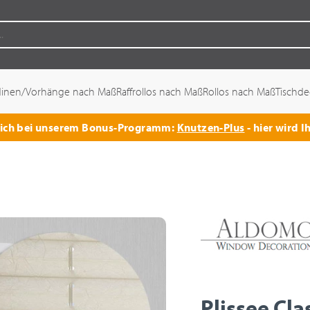
dinen/Vorhänge nach Maß
Raffrollos nach Maß
Rollos nach Maß
Tischd
 sich bei unserem Bonus-Programm:
Knutzen-Plus
- hier wird I
Plissee Cla