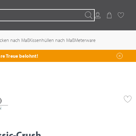
Kundenkonto
Warenkorb
Favoriten
Suchen
ecken nach Maß
Kissenhüllen nach Maß
Meterware
hre Treue belohnt!
ssic-Crush