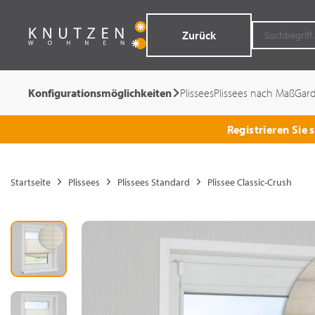
Zurück
Konfigurationsmöglichkeiten
Plissees
Plissees nach Maß
Gar
Registrieren Sie
Startseite
Plissees
Plissees Standard
Plissee Classic-Crush