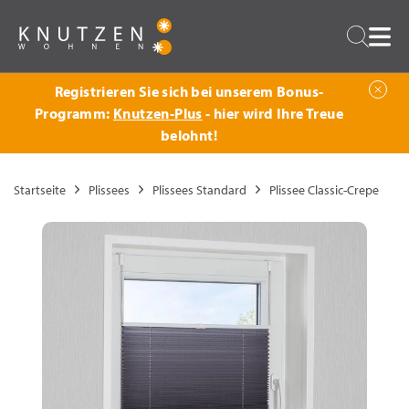
Zurück
Suche
Registrieren Sie sich bei unserem Bonus-
Programm:
Knutzen-Plus
- hier wird Ihre Treue
belohnt!
Startseite
Plissees
Plissees Standard
Plissee Classic-Crepe