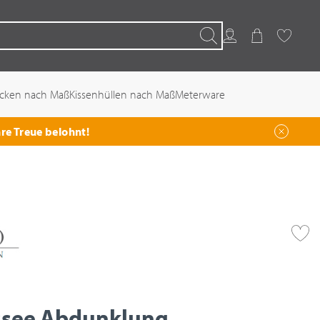
Kundenkonto
Warenkorb
Favoriten
Suchen
ecken nach Maß
Kissenhüllen nach Maß
Meterware
hre Treue belohnt!
ssee Abdunklung