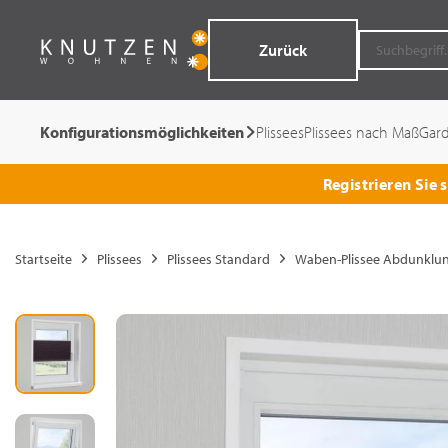
Zurück
Konfigurationsmöglichkeiten
Plissees
Plissees nach Maß
Gar
Registrieren Sie
Startseite
Plissees
Plissees Standard
Waben-Plissee Abdunklu