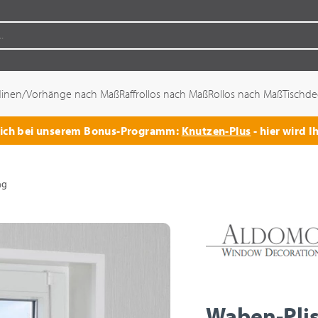
dinen/Vorhänge nach Maß
Raffrollos nach Maß
Rollos nach Maß
Tischd
 sich bei unserem Bonus-Programm:
Knutzen-Plus
- hier wird I
ng
Waben-Pli