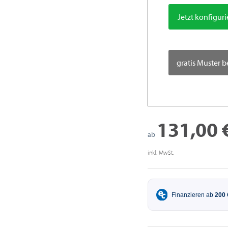
Jetzt konfigur
gratis Muster b
131,00 
ab
inkl. MwSt.