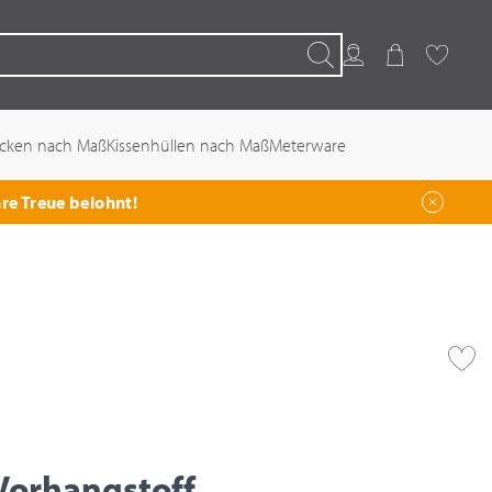
Kundenkonto
Warenkorb
Favoriten
Suchen
ecken nach Maß
Kissenhüllen nach Maß
Meterware
hre Treue belohnt!
Vorhangstoff