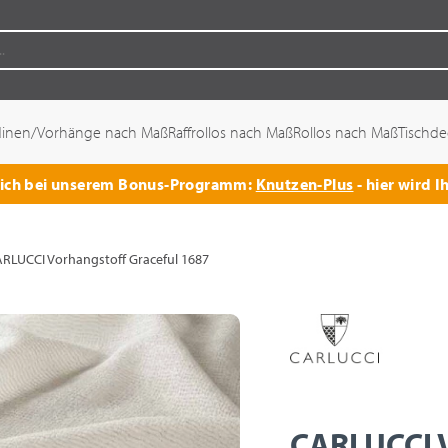
dinen/Vorhänge nach Maß
Raffrollos nach Maß
Rollos nach Maß
Tischd
 sich bei unserem Bonus-Programm:
Knutzen-Plus
- hier wird I
RLUCCI Vorhangstoff Graceful 1687
CARLUCCI 