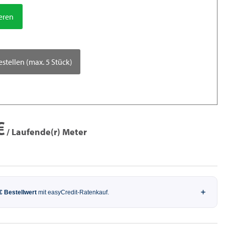
ieren
estellen (max. 5 Stück)
€
/ Laufende(r) Meter