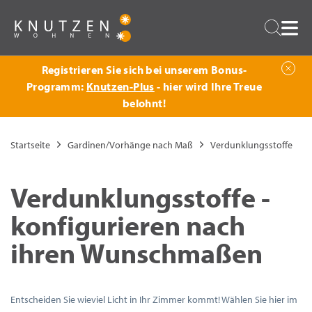
Zurück
Suche
Registrieren Sie sich bei unserem Bonus-
Programm:
Knutzen-Plus
- hier wird Ihre Treue
belohnt!
Startseite
Gardinen/Vorhänge nach Maß
Verdunklungsstoffe
Verdunklungsstoffe -
konfigurieren nach
ihren Wunschmaßen
Entscheiden Sie wieviel Licht in Ihr Zimmer kommt! Wählen Sie hier im