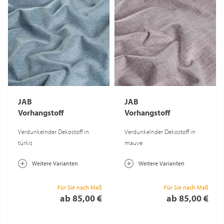
JAB
JAB
Vorhangstoff
Vorhangstoff
Midnight 6122
Midnight 6122
Verdunkelnder Dekostoff in
Verdunkelnder Dekostoff in
türkis
mauve
Weitere Varianten
Weitere Varianten
Für Sie nach Maß
Für Sie nach Maß
ab 85,00 €
ab 85,00 €