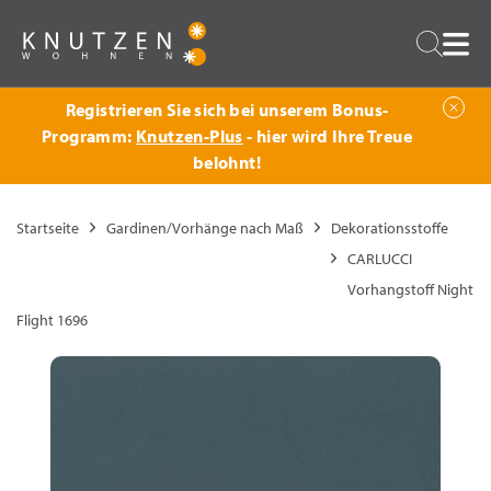
Zurück
Suche
Registrieren Sie sich bei unserem Bonus-
Programm:
Knutzen-Plus
- hier wird Ihre Treue
belohnt!
Startseite
Gardinen/Vorhänge nach Maß
Dekorationsstoffe
CARLUCCI
Vorhangstoff Night
Flight 1696