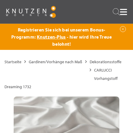
Zurück
Suche
Registrieren Sie sich bei unserem Bonus-
Programm:
Knutzen-Plus
- hier wird Ihre Treue
belohnt!
Startseite
Gardinen/Vorhänge nach Maß
Dekorationsstoffe
CARLUCCI
Vorhangstoff
Dreaming 1732