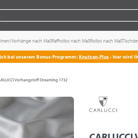
dinen/Vorhänge nach Maß
Raffrollos nach Maß
Rollos nach Maß
Tischd
 sich bei unserem Bonus-Programm:
Knutzen-Plus
- hier wird I
RLUCCI Vorhangstoff Dreaming 1732
CARLUCCI 