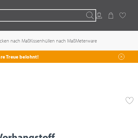
Kundenkonto
Warenkorb
Favoriten
Suchen
ecken nach Maß
Kissenhüllen nach Maß
Meterware
hre Treue belohnt!
Vorhangstoff