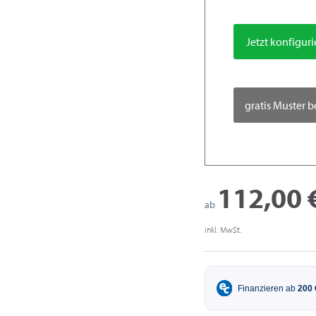
Jetzt konfigur
gratis Muster b
112,00 
ab
inkl. MwSt.