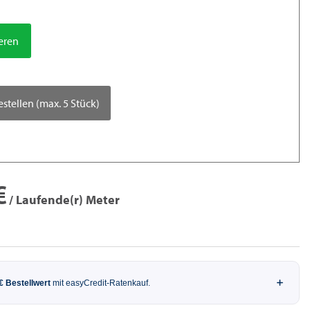
ieren
estellen (max. 5 Stück)
€
/ Laufende(r) Meter