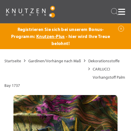
Zurück
Suche
Registrieren Sie sich bei unserem Bonus-
Programm:
Knutzen-Plus
- hier wird Ihre Treue
belohnt!
Startseite
Gardinen/Vorhänge nach Maß
Dekorationsstoffe
CARLUCCI
Vorhangstoff Palm
Bay 1737