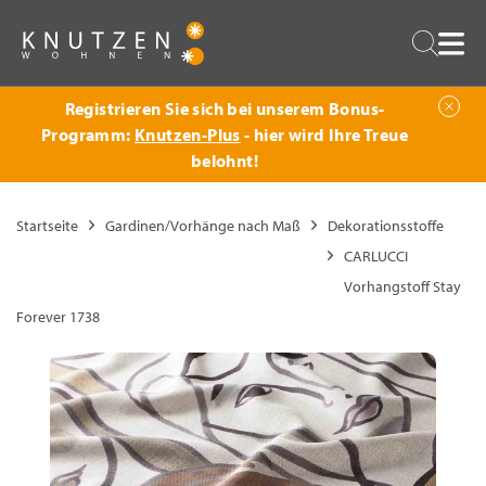
Zurück
Suche
Registrieren Sie sich bei unserem Bonus-
Programm:
Knutzen-Plus
- hier wird Ihre Treue
belohnt!
Startseite
Gardinen/Vorhänge nach Maß
Dekorationsstoffe
CARLUCCI
Vorhangstoff Stay
Forever 1738