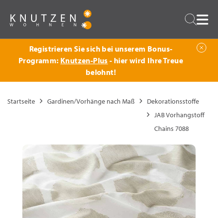
Zurück
Suche
Registrieren Sie sich bei unserem Bonus-
Programm:
Knutzen-Plus
- hier wird Ihre Treue
belohnt!
Startseite
Gardinen/Vorhänge nach Maß
Dekorationsstoffe
JAB Vorhangstoff
Chains 7088