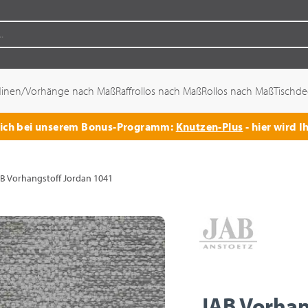
dinen/Vorhänge nach Maß
Raffrollos nach Maß
Rollos nach Maß
Tischd
 sich bei unserem Bonus-Programm:
Knutzen-Plus
- hier wird I
B Vorhangstoff Jordan 1041
JAB Vorhan