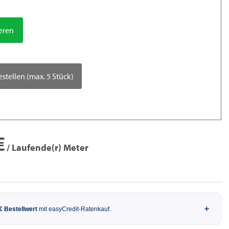
ieren
estellen (max. 5 Stück)
€
/ Laufende(r) Meter