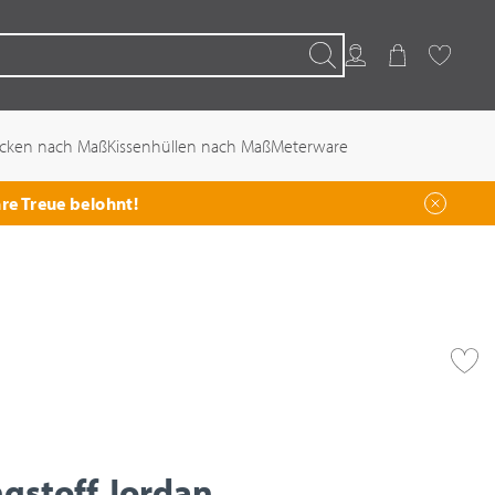
Kundenkonto
Warenkorb
Favoriten
Suchen
ecken nach Maß
Kissenhüllen nach Maß
Meterware
hre Treue belohnt!
gstoff Jordan