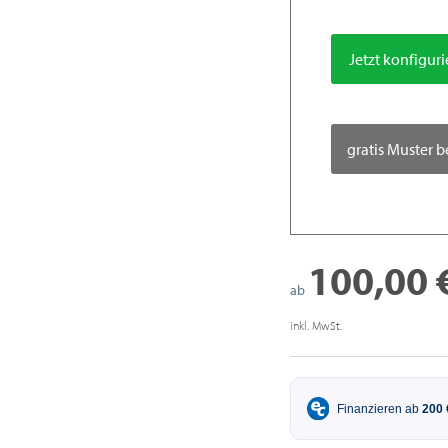
Jetzt konfigur
gratis Muster b
100,00 
ab
inkl. MwSt.