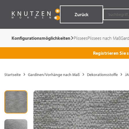
Zurück
Konfigurationsmöglichkeiten
Plissees
Plissees nach Maß
Gar
Registrieren Sie
Startseite
Gardinen/Vorhänge nach Maß
Dekorationsstoffe
JA