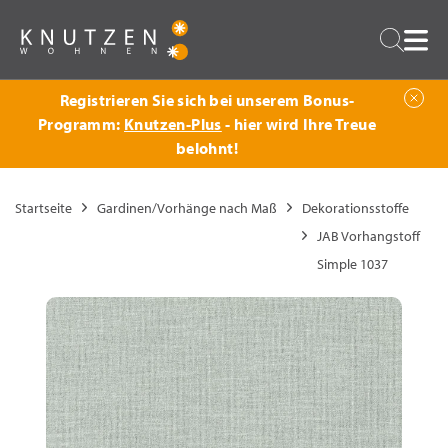
Zurück
Suche
Registrieren Sie sich bei unserem Bonus-
Programm:
Knutzen-Plus
- hier wird Ihre Treue
belohnt!
Startseite
Gardinen/Vorhänge nach Maß
Dekorationsstoffe
JAB Vorhangstoff
Simple 1037