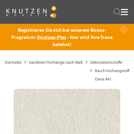
Zurück
Suche
Registrieren Sie sich bei unserem Bonus-
Programm:
Knutzen-Plus
- hier wird Ihre Treue
belohnt!
Startseite
Gardinen/Vorhänge nach Maß
Dekorationsstoffe
Rasch Vorhangstoff
Oana 841