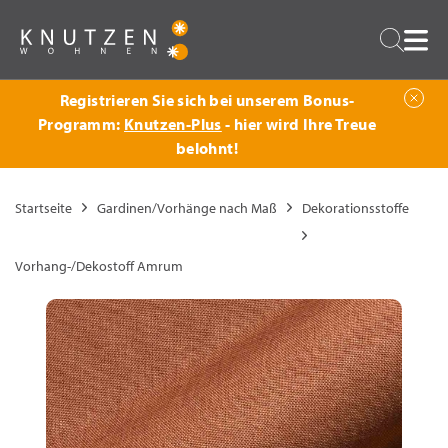
Zurück
Suche
Registrieren Sie sich bei unserem Bonus-
Programm:
Knutzen-Plus
- hier wird Ihre Treue
belohnt!
Startseite
Gardinen/Vorhänge nach Maß
Dekorationsstoffe
Vorhang-/Dekostoff Amrum