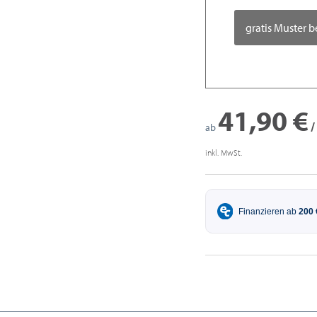
gratis Muster b
41,90 €
/
ab
inkl. MwSt.