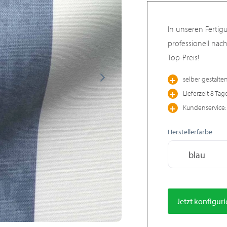
In unseren Fertig
professionell nac
Top-Preis!
selber gestalte
Lieferzeit 8 Tag
Kundenservice: 
Herstellerfarbe
blau
Jetzt konfigur