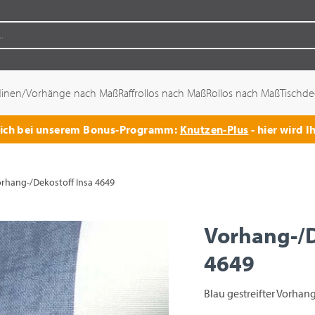
dinen/Vorhänge nach Maß
Raffrollos nach Maß
Rollos nach Maß
Tischd
 sich bei unserem Bonus-Programm:
Knutzen-Plus
- hier wird I
rhang-/Dekostoff Insa 4649
Vorhang-/D
4649
Blau gestreifter Vorhang