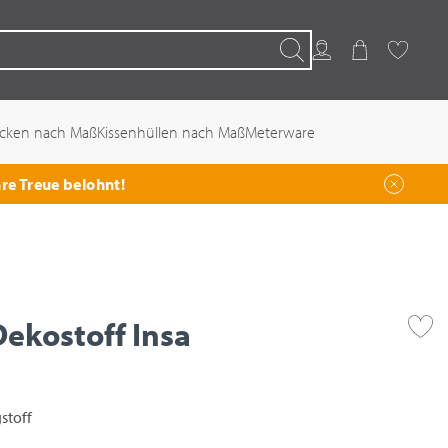
Kundenkonto
Warenkorb
Favoriten
Suchen
ecken nach Maß
Kissenhüllen nach Maß
Meterware
hre Treue belohnt!
ekostoff Insa
stoff