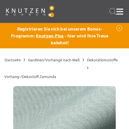
Zurück
Suche
Registrieren Sie sich bei unserem Bonus-
Programm:
Knutzen-Plus
- hier wird Ihre Treue
belohnt!
Startseite
Gardinen/Vorhänge nach Maß
Dekorationsstoffe
Vorhang-/Dekostoff Zamunda