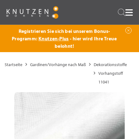
Zurück
Suche
Registrieren Sie sich bei unserem Bonus-
Programm:
Knutzen-Plus
- hier wird Ihre Treue
belohnt!
Startseite
Gardinen/Vorhänge nach Maß
Dekorationsstoffe
Vorhangstoff
11041